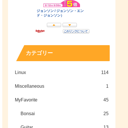
カテゴリー
Linux
114
Miscellaneous
1
MyFavorite
45
Bonsai
25
Guitar
13