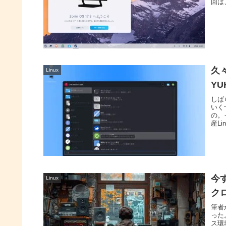
回は
久
Linux
YU
しば
いく
の。
産L
ちが
今
Linux
ク
筆者
った
ス環