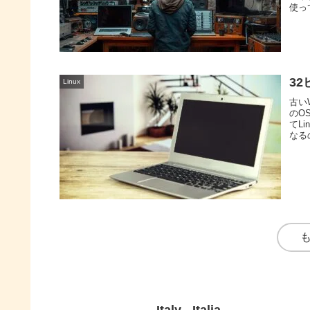
使っ
3
Linux
古い
のO
てL
なる
でき
Italy - Italia