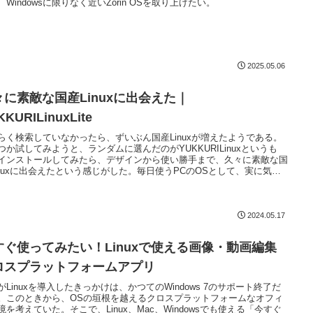
、Windowsに限りなく近いZorin OSを取り上げたい。
2025.05.06
々に素敵な国産Linuxに出会えた｜
KKURILinuxLite
らく検索していなかったら、ずいぶん国産Linuxが増えたようである。
つか試してみようと、ランダムに選んだのがYUKKURILinuxというも
インストールしてみたら、デザインから使い勝手まで、久々に素敵な国
inuxに出会えたという感じがした。毎日使うPCのOSとして、実に気持
いいLinuxである。
2024.05.17
すぐ使ってみたい！Linuxで使える画像・動画編集
ロスプラットフォームアプリ
がLinuxを導入したきっかけは、かつてのWindows 7のサポート終了だ
。このときから、OSの垣根を越えるクロスプラットフォームなオフィ
境を考えていた。そこで、Linux、Mac、Windowsでも使える「今すぐ