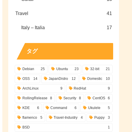
Travel
41
Italy – Italia
17
タグ
Debian
25
Ubuntu
23
32-bit
21
OSS
14
JapanDistro
12
Domestic
10
ArchLinux
9
RedHat
9
RollingRelease
8
Security
8
CentOS
6
KDE
6
Command
6
Ukulele
5
flamenco
5
Travel-Industry
4
Puppy
3
BSD
1