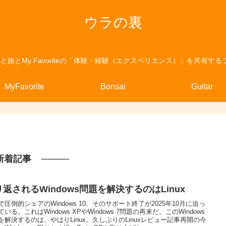
ウラの裏
nuxと旅とMy Favoriteの「体験・経験（エクスペリエンス）」を共有する
MyFavorite
Bonsai
Guitar
新着記事
返されるWindows問題を解決するのはLinux
で圧倒的シェアのWindows 10、そのサポート終了が2025年10月に迫っ
いる。これはWindows XPやWindows 7問題の再来だ。このWindows
を解決するのは、やはりLinux。久しぶりのLinuxレビュー記事再開の今