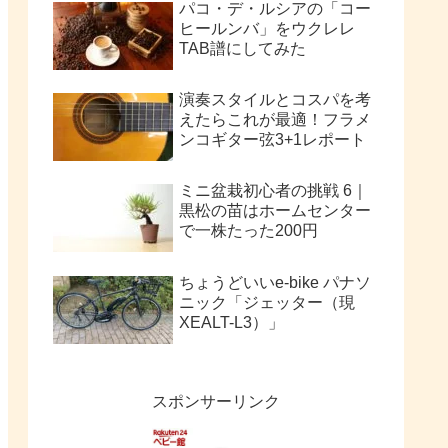
パコ・デ・ルシアの「コー
ヒールンバ」をウクレレ
TAB譜にしてみた
演奏スタイルとコスパを考
えたらこれが最適！フラメ
ンコギター弦3+1レポート
ミニ盆栽初心者の挑戦 6｜
黒松の苗はホームセンター
で一株たった200円
ちょうどいいe-bike パナソ
ニック「ジェッター（現
XEALT-L3）」
スポンサーリンク