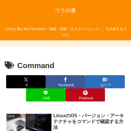
ウラの裏
Linuxと旅とMy Favoriteの「体験・経験（エクスペリエンス）」を共有するブ
ログ
Command
X
Facebook
はてブ
LINE
Pinterest
LinuxのOS・バージョン・アーキ
Linux
テクチャをコマンドで確認する方
法