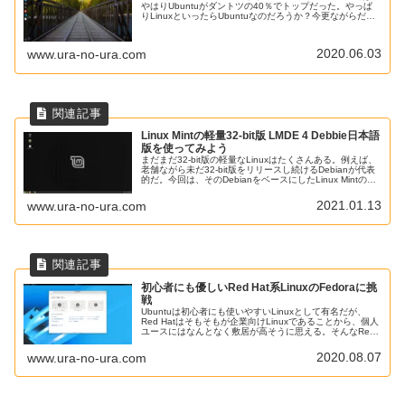
やはりUbuntuがダントツの40％でトップだった。やっぱ
りLinuxといったらUbuntuなのだろうか？今更ながらだ
が、今回は4月にリリースされたばかりのUbuntu20.04を
クリーンインストールして、再度確かめてみようと思う。
2020.06.03
www.ura-no-ura.com
Linux Mintの軽量32-bit版 LMDE 4 Debbie日本語
版を使ってみよう
まだまだ32-bit版の軽量なLinuxはたくさんある。例えば、
老舗ながら未だ32-bit版をリリースし続けるDebianが代表
的だ。今回は、そのDebianをベースにしたLinux Mintのセ
ミ・ローリングリリース、 LMDE ４ Debbieを試してみ
た。
2021.01.13
www.ura-no-ura.com
初心者にも優しいRed Hat系LinuxのFedoraに挑
戦
Ubuntuは初心者にも使いやすいLinuxとして有名だが、
Red Hatはそもそもが企業向けLinuxであることから、個人
ユースにはなんとなく敷居が高そうに思える。そんなRed
Hat系個人向けディストリビューションの代表格、Fedora
に挑戦してみた。
2020.08.07
www.ura-no-ura.com