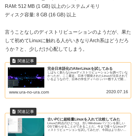
RAM: 512 MB (1 GB) 以上のシステムメモリ
ディスク容量: 8 GB (16 GB) 以上
言うことなしのディストリビューションのようだが、果た
して初めてLinuxに触れる人がいきなりArch系はどうだろ
うか？と、少しだけ心配してしまう。
完全日本語化のAlterLinuxを試してみる
しばらく新たなLinuxディストリビューションを調べていな
かったが、ここ最近、日本で開発されたLinuxが注目されて
いるようなので、日本の学生ディベロッパー数十人で開発
したというAlterLinuxをVirtualboxにインストールして試し
てみた。
2020.07.16
www.ura-no-ura.com
古いPCに超軽量Linuxを入れて比較してみた
Linuxの利点のひとつは、古いWindowsパソコンを新しい
OSで蘇らせることができることだ。今まで様々なLinuxデ
ィストリビューションを試してみたが、今回はより古いノ
ートパソコンに超軽量Linuxディストリビューションをイン