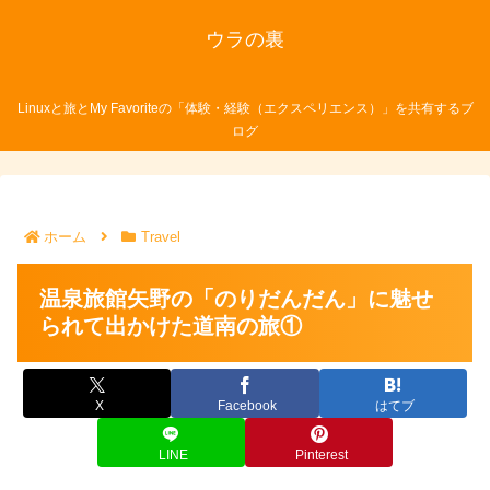
ウラの裏
Linuxと旅とMy Favoriteの「体験・経験（エクスペリエンス）」を共有するブ
ログ
ホーム
Travel
温泉旅館矢野の「のりだんだん」に魅せ
られて出かけた道南の旅①
X
Facebook
はてブ
LINE
Pinterest