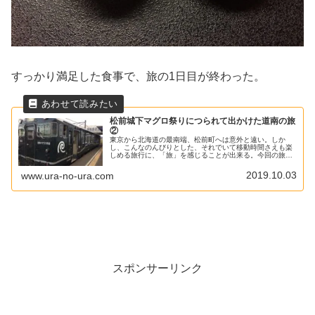
すっかり満足した食事で、旅の1日目が終わった。
松前城下マグロ祭りにつられて出かけた道南の旅
②
東京から北海道の最南端、松前町へは意外と遠い。しか
し、こんなのんびりとした、それでいて移動時間さえも楽
しめる旅行に、「旅」を感じることが出来る。今回の旅の
目的は温泉旅館矢野で「のりだんだん」を食し、翌日は松
前マグロ祭りでマグロをたらふく食べることだ。初日に第
2019.10.03
www.ura-no-ura.com
一の目的は達成した。2日目はもう一つの目的、「マグロ
祭り」だ。
スポンサーリンク