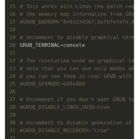
# This works with Linux (no patch requ
# the memory map information from GRUB
#GRUB_BADRAM="0x01234567,0xfefefefe,0x
# Uncomment to disable graphical termi
GRUB_TERMINAL=console

# The resolution used on graphical ter
# note that you can use only modes whi
# you can see them in real GRUB with t
#GRUB_GFXMODE=640x480
# Uncomment if you don't want GRUB to 
#GRUB_DISABLE_LINUX_UUID=true
# Uncomment to disable generation of r
#GRUB_DISABLE_RECOVERY="true"