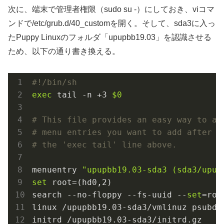
次に、端末で管理者権限（sudo su -）にしておき、viコマ
ンドで/etc/grub.d/40_customを開く。そして、sda3に入っ
たPuppy Linuxのフォルダ「upupbb19.03」を認識させる
ため、以下の通り書き換える。
#!/bin/sh
exec
 tail -n +3 
$0
# This file provides an easy way to ad
# menu entries you want to add after t
# the 'exec tail' line above.
menuentry 
"upupbb19.03-sda3 (sda3/upup
set
 root=(hd0,2)

search --no-floppy --fs-uuid --
set
=roo
linux /upupbb19.03-sda3/vmlinuz psubdir
initrd /upupbb19.03-sda3/initrd.gz
