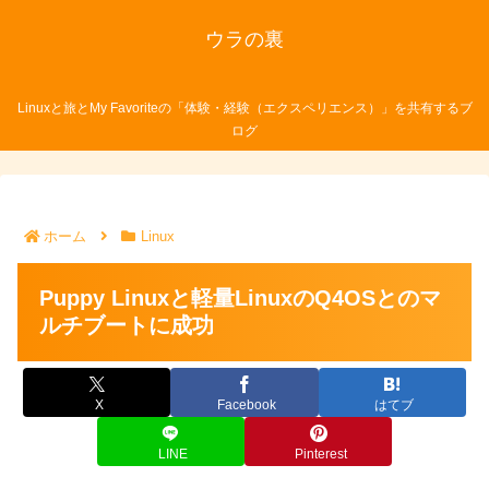
ウラの裏
Linuxと旅とMy Favoriteの「体験・経験（エクスペリエンス）」を共有するブ
ログ
ホーム
Linux
Puppy Linuxと軽量LinuxのQ4OSとのマ
ルチブートに成功
X
Facebook
はてブ
LINE
Pinterest