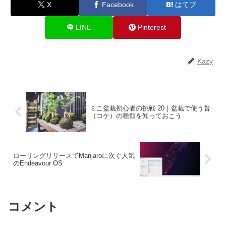
X
Facebook
はてブ
LINE
Pinterest
Kazy
ミニ盆栽初心者の挑戦 20｜盆栽で使う苔
（コケ）の種類を知っておこう
ローリングリリースでManjaroに次ぐ人気
のEndeavour OS
コメント