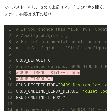
でインストールし、改めて上記コマンドにてgrubを開く。
ファイル内容は以下の通り。
# If you change this file, run 'update
# /boot/grub/grub.cfg.
# For full documentation of the option
#   info -f grub -n 'Simple configurat
#depreciated options: GRUB_HIDDEN_TIME
#GRUB_TIMEOUT_STYLE=hidden
#GRUB_TIMEOUT=1
GRUB_DISTRIBUTOR=
"Q4OS Desktop `get-q4
GRUB_CMDLINE_LINUX_DEFAULT=
"quiet logl
GRUB_CMDLINE_LINUX=
""
# Uncomment to enable BadRAM filtering