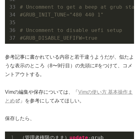
# Uncomment to get a beep at grub star
#GRUB_INIT_TUNE="480 440 1"
# Uncomment to disable uefi setup
#GRUB_DISABLE_UEFIFW=true
参考記事に書かれている内容と若干違うようだが、似たよ
うな表示のところ（8〜9行目）の先頭に#をつけて、コメ
ントアウトする。
Vimの編集や保存については、「
Vimの使い方 基本操作ま
とめ
」を参考にしてみてほしい。
保存したら、
（管理者権限のまま）
update
-grub