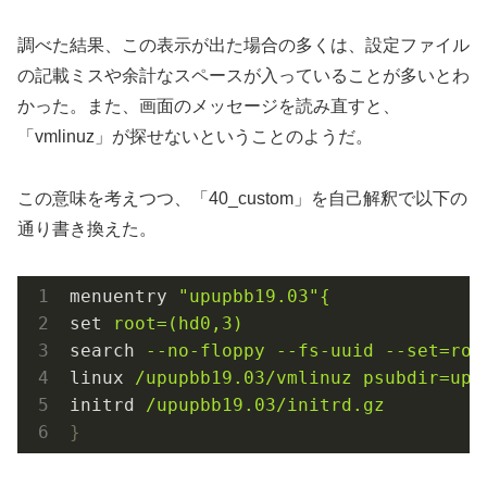
調べた結果、この表示が出た場合の多くは、設定ファイル
の記載ミスや余計なスペースが入っていることが多いとわ
かった。また、画面のメッセージを読み直すと、
「vmlinuz」が探せないということのようだ。
この意味を考えつつ、「40_custom」を自己解釈で以下の
通り書き換えた。
menuentry
"upupbb19.03"{
set
root=(hd0,3)
search
--no-floppy --fs-uuid --set=roo
linux
/upupbb19.03/vmlinuz psubdir=upu
initrd
/upupbb19.03/initrd.gz
}