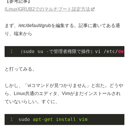
【参考記事】
(Linux)GRUB2でのマルチブート設定方法
まず、/etc/default/grubを編集する。記事に書いてある通
り、端末から
（sudo su -で管理者権限で操作）vi /etc/
def
と打ってみる。
しかし、「viコマンドが見つかりません」と出た。どうや
ら、Linux共通のエディタ、Vimがまだインストールされ
ていないらしい。すぐに、
sudo
apt-get install vim